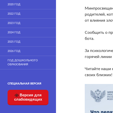
2020 ГОД
Минпросвещени
2022 ГОД
родителей, ко
от влияния зл
2023 ГОД
Сообщить о п
2024 ГОД
бота.
2025 ГОД
За психологич
2026 ГОД
горячей линии
ГОД ДОШКОЛЬНОГО
ОБРАЗОВАНИЯ
Читайте наши к
своих близких
СПЕЦИАЛЬНАЯ ВЕРСИЯ
Версия для
слабовидящих