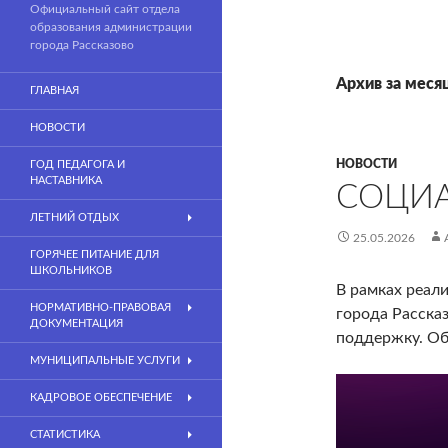
Официальный сайт отдела
образования администрации
города Рассказово
Архив за меся
ГЛАВНАЯ
НОВОСТИ
НОВОСТИ
ГОД ПЕДАГОГА И
НАСТАВНИКА
СОЦИА
ЛЕТНИЙ ОТДЫХ
25.05.2026
ГОРЯЧЕЕ ПИТАНИЕ ДЛЯ
ШКОЛЬНИКОВ
В рамках реал
НОРМАТИВНО-ПРАВОВАЯ
города Расска
ДОКУМЕНТАЦИЯ
поддержку. Об
МУНИЦИПАЛЬНЫЕ УСЛУГИ
КАДРОВОЕ ОБЕСПЕЧЕНИЕ
СТАТИСТИКА