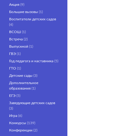
Акция
(9)
Большие вызовы
(1)
Воспитатели детских садов
(4)
ВСОШ
(1)
Встреча
(2)
Выпускной
(1)
ГВЭ
(1)
Год педагога и наставника
(5)
ГТО
(1)
Детские сады
(3)
Дополнительное
образования
(1)
ЕГЭ
(5)
Заведующие детских садов
(3)
Игра
(6)
Конкурсы
(139)
Конференции
(2)