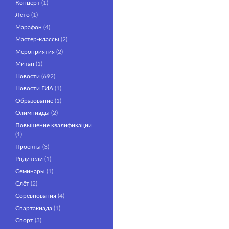
Концерт
(1)
Лето
(1)
Марафон
(4)
Мастер-классы
(2)
Мероприятия
(2)
Митап
(1)
Новости
(692)
Новости ГИА
(1)
Образование
(1)
Олимпиады
(2)
Повышение квалификации
(1)
Проекты
(3)
Родители
(1)
Семинары
(1)
Слёт
(2)
Соревнования
(4)
Спартакиада
(1)
Спорт
(3)