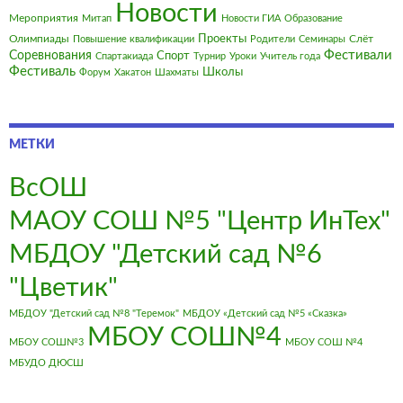
Новости
Мероприятия
Митап
Новости ГИА
Образование
Олимпиады
Проекты
Слёт
Повышение квалификации
Родители
Семинары
Фестивали
Соревнования
Спорт
Спартакиада
Турнир
Уроки
Учитель года
Фестиваль
Школы
Форум
Хакатон
Шахматы
МЕТКИ
ВсОШ
МАОУ СОШ №5 "Центр ИнТех"
МБДОУ "Детский сад №6
"Цветик"
МБДОУ "Детский сад №8 "Теремок"
МБДОУ «Детский сад №5 «Сказка»
МБОУ СОШ№4
МБОУ СОШ№3
МБОУ СОШ №4
МБУДО ДЮСШ