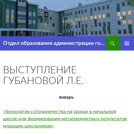
Перейти
к
содержимому
Поиск
Отдел образования администрации города Рассказово
ОСНОВ
МЕНЮ
ВЫСТУПЛЕНИЕ
ГУБАНОВОЙ Л.Е.
январь
«Технология сотрудничества на уроках в начальной
школе для формирования метапредметных результатов
младших школьников»