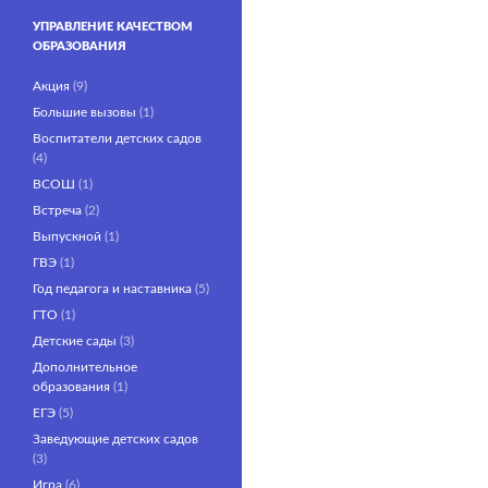
УПРАВЛЕНИЕ КАЧЕСТВОМ
ОБРАЗОВАНИЯ
Акция
(9)
Большие вызовы
(1)
Воспитатели детских садов
(4)
ВСОШ
(1)
Встреча
(2)
Выпускной
(1)
ГВЭ
(1)
Год педагога и наставника
(5)
ГТО
(1)
Детские сады
(3)
Дополнительное
образования
(1)
ЕГЭ
(5)
Заведующие детских садов
(3)
Игра
(6)