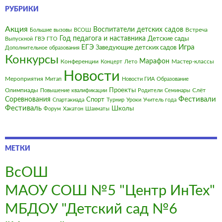
РУБРИКИ
Акция
Воспитатели детских садов
Встреча
Большие вызовы
ВСОШ
Год педагога и наставника
Детские сады
Выпускной
ГВЭ
ГТО
Игра
ЕГЭ
Заведующие детских садов
Дополнительное образования
Конкурсы
Марафон
Конференции
Мастер-классы
Концерт
Лето
Новости
Мероприятия
Митап
Новости ГИА
Образование
Олимпиады
Проекты
Слёт
Повышение квалификации
Родители
Семинары
Фестивали
Соревнования
Спорт
Спартакиада
Турнир
Уроки
Учитель года
Фестиваль
Школы
Форум
Хакатон
Шахматы
МЕТКИ
ВсОШ
МАОУ СОШ №5 "Центр ИнТех"
МБДОУ "Детский сад №6