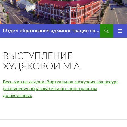
Перейти
к
содержимому
Поиск
Отдел образования администрации города Рассказово
ОСНОВ
МЕНЮ
ВЫСТУПЛЕНИЕ
ХУДЯКОВОЙ М.А.
Весь мир на ладони. Виртуальная экскурсия как ресурс
расширения образовательного пространства
дошкольника.