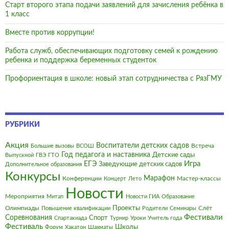
Старт второго этапа подачи заявлений для зачисления ребёнка в
1 класс
Вместе против коррупции!
Работа служб, обеспечивающих подготовку семей к рождению
ребенка и поддержка беременных студенток
Профориентация в школе: новый этап сотрудничества с РязГМУ
РУБРИКИ
Акция
Воспитатели детских садов
Встреча
Большие вызовы
ВСОШ
Год педагога и наставника
Детские сады
Выпускной
ГВЭ
ГТО
Игра
ЕГЭ
Заведующие детских садов
Дополнительное образования
Конкурсы
Марафон
Конференции
Мастер-классы
Концерт
Лето
Новости
Мероприятия
Митап
Новости ГИА
Образование
Олимпиады
Проекты
Слёт
Повышение квалификации
Родители
Семинары
Фестивали
Соревнования
Спорт
Спартакиада
Турнир
Уроки
Учитель года
Фестиваль
Школы
Форум
Хакатон
Шахматы