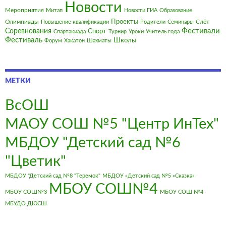
Новости
Мероприятия
Митап
Новости ГИА
Образование
Олимпиады
Проекты
Слёт
Повышение квалификации
Родители
Семинары
Фестивали
Соревнования
Спорт
Спартакиада
Турнир
Уроки
Учитель года
Фестиваль
Школы
Форум
Хакатон
Шахматы
МЕТКИ
ВсОШ
МАОУ СОШ №5 "Центр ИнТех"
МБДОУ "Детский сад №6
"Цветик"
МБДОУ "Детский сад №8 "Теремок"
МБДОУ «Детский сад №5 «Сказка»
МБОУ СОШ№4
МБОУ СОШ№3
МБОУ СОШ №4
МБУДО ДЮСШ