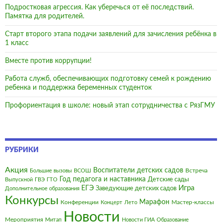
Подростковая агрессия. Как уберечься от её последствий.
Памятка для родителей.
Старт второго этапа подачи заявлений для зачисления ребёнка в
1 класс
Вместе против коррупции!
Работа служб, обеспечивающих подготовку семей к рождению
ребенка и поддержка беременных студенток
Профориентация в школе: новый этап сотрудничества с РязГМУ
РУБРИКИ
Акция
Воспитатели детских садов
Встреча
Большие вызовы
ВСОШ
Год педагога и наставника
Детские сады
Выпускной
ГВЭ
ГТО
Игра
ЕГЭ
Заведующие детских садов
Дополнительное образования
Конкурсы
Марафон
Конференции
Мастер-классы
Концерт
Лето
Новости
Мероприятия
Митап
Новости ГИА
Образование