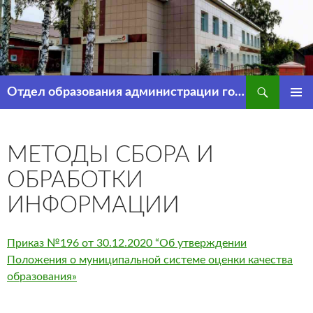
Перейти
к
содержимому
Поиск
Отдел образования администрации города Рассказово
ОСНОВ
МЕНЮ
МЕТОДЫ СБОРА И
ОБРАБОТКИ
ИНФОРМАЦИИ
Приказ №196 от 30.12.2020 “Об утверждении
Положения о муниципальной системе оценки качества
образования»