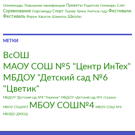
Олимпиады
Проекты
Слёт
Повышение квалификации
Родители
Семинары
Фестивали
Соревнования
Спорт
Спартакиада
Турнир
Уроки
Учитель года
Фестиваль
Школы
Форум
Хакатон
Шахматы
МЕТКИ
ВсОШ
МАОУ СОШ №5 "Центр ИнТех"
МБДОУ "Детский сад №6
"Цветик"
МБДОУ "Детский сад №8 "Теремок"
МБДОУ «Детский сад №5 «Сказка»
МБОУ СОШ№4
МБОУ СОШ№3
МБОУ СОШ №4
МБУДО ДЮСШ