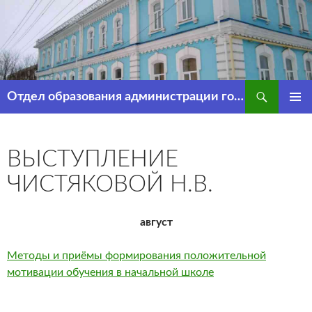
Перейти
к
содержимому
Поиск
Отдел образования администрации города Рассказово
ОСНОВ
МЕНЮ
ВЫСТУПЛЕНИЕ
ЧИСТЯКОВОЙ Н.В.
август
Методы и приёмы формирования положительной
мотивации обучения в начальной школе