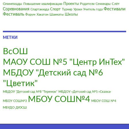
Олимпиады
Проекты
Слёт
Повышение квалификации
Родители
Семинары
Фестивали
Соревнования
Спорт
Спартакиада
Турнир
Уроки
Учитель года
Фестиваль
Школы
Форум
Хакатон
Шахматы
МЕТКИ
ВсОШ
МАОУ СОШ №5 "Центр ИнТех"
МБДОУ "Детский сад №6
"Цветик"
МБДОУ "Детский сад №8 "Теремок"
МБДОУ «Детский сад №5 «Сказка»
МБОУ СОШ№4
МБОУ СОШ№3
МБОУ СОШ №4
МБУДО ДЮСШ