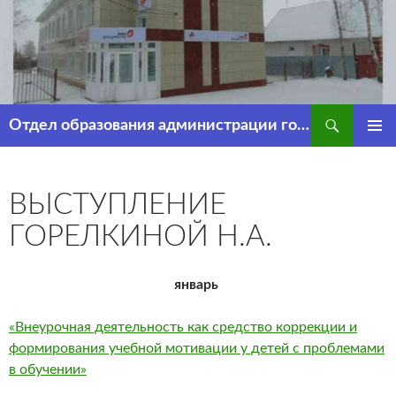
Перейти
к
содержимому
Поиск
Отдел образования администрации города Рассказово
ОСНОВ
МЕНЮ
ВЫСТУПЛЕНИЕ
ГОРЕЛКИНОЙ Н.А.
январь
«Внеурочная деятельность как средство коррекции и
формирования учебной мотивации у детей с проблемами
в обучении»