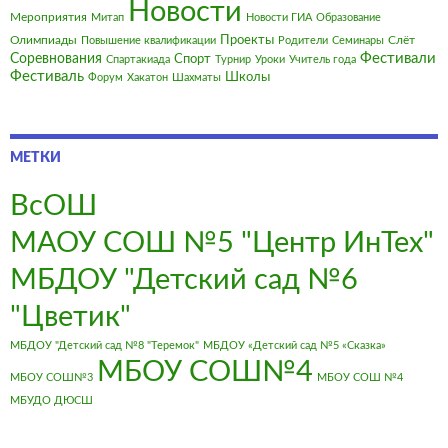
Новости
Мероприятия
Митап
Новости ГИА
Образование
Олимпиады
Проекты
Слёт
Повышение квалификации
Родители
Семинары
Фестивали
Соревнования
Спорт
Спартакиада
Турнир
Уроки
Учитель года
Фестиваль
Школы
Форум
Хакатон
Шахматы
МЕТКИ
ВсОШ
МАОУ СОШ №5 "Центр ИнТех"
МБДОУ "Детский сад №6
"Цветик"
МБДОУ "Детский сад №8 "Теремок"
МБДОУ «Детский сад №5 «Сказка»
МБОУ СОШ№4
МБОУ СОШ№3
МБОУ СОШ №4
МБУДО ДЮСШ