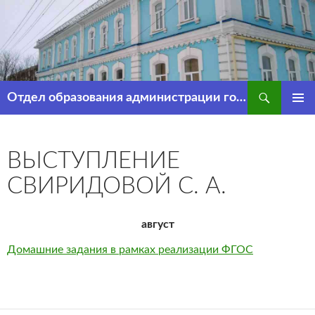
Перейти
к
содержимому
Поиск
Отдел образования администрации города Рассказово
ОСНОВ
МЕНЮ
ВЫСТУПЛЕНИЕ
СВИРИДОВОЙ С. А.
август
Домашние задания в рамках реализации ФГОС