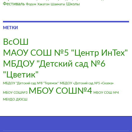
Фестиваль
Школы
Форум
Хакатон
Шахматы
МЕТКИ
ВсОШ
МАОУ СОШ №5 "Центр ИнТех"
МБДОУ "Детский сад №6
"Цветик"
МБДОУ "Детский сад №8 "Теремок"
МБДОУ «Детский сад №5 «Сказка»
МБОУ СОШ№4
МБОУ СОШ№3
МБОУ СОШ №4
МБУДО ДЮСШ