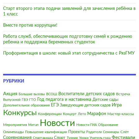
Старт второго этапа подачи заявлений для зачисления ребёнка в
1 класс
Вместе против коррупции!
Работа служб, обеспечивающих подготовку семей к рождению
ребенка и поддержка беременных студенток
Профориентация в школе: новый этап сотрудничества с РязГМУ
РУБРИКИ
Акция
Воспитатели детских садов
Встреча
Большие вызовы
ВСОШ
Год педагога и наставника
Детские сады
Выпускной
ГВЭ
ГТО
Игра
ЕГЭ
Заведующие детских садов
Дополнительное образования
Конкурсы
Марафон
Конференции
Мастер-классы
Концерт
Лето
Новости
Мероприятия
Митап
Новости ГИА
Образование
Олимпиады
Проекты
Слёт
Повышение квалификации
Родители
Семинары
Фестивали
Соревнования
Спорт
Спартакиада
Турнир
Уроки
Учитель года