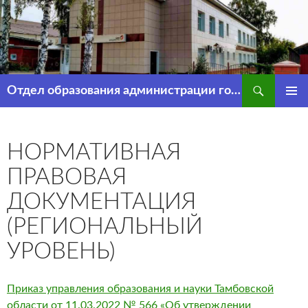
Перейти
к
содержимому
Поиск
Отдел образования администрации города Рассказово
ОСНОВ
МЕНЮ
НОРМАТИВНАЯ
ПРАВОВАЯ
ДОКУМЕНТАЦИЯ
(РЕГИОНАЛЬНЫЙ
УРОВЕНЬ)
Приказ управления образования и науки Тамбовской
области от 11.03.2022 № 566 «Об утверждении