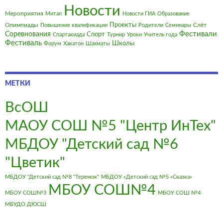
Новости
Мероприятия
Митап
Новости ГИА
Образование
Олимпиады
Проекты
Слёт
Повышение квалификации
Родители
Семинары
Фестивали
Соревнования
Спорт
Спартакиада
Турнир
Уроки
Учитель года
Фестиваль
Школы
Форум
Хакатон
Шахматы
МЕТКИ
ВсОШ
МАОУ СОШ №5 "Центр ИнТех"
МБДОУ "Детский сад №6
"Цветик"
МБДОУ "Детский сад №8 "Теремок"
МБДОУ «Детский сад №5 «Сказка»
МБОУ СОШ№4
МБОУ СОШ№3
МБОУ СОШ №4
МБУДО ДЮСШ