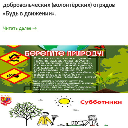
добровольческих (волонтёрских) отрядов
«Будь в движении».
Итоги регионального слёта добровольческих
Читать далее
→