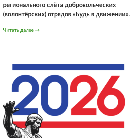
регионального слёта добровольческих
(волонтёрских) отрядов «Будь в движении».
Итоги муниципального этапа регионального 
Читать далее
→