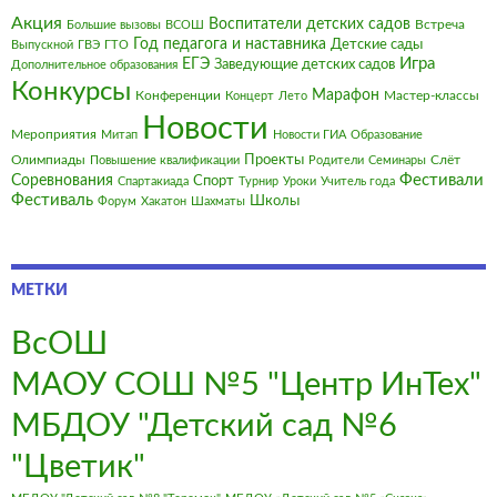
Акция
Воспитатели детских садов
Встреча
Большие вызовы
ВСОШ
Год педагога и наставника
Детские сады
Выпускной
ГВЭ
ГТО
Игра
ЕГЭ
Заведующие детских садов
Дополнительное образования
Конкурсы
Марафон
Конференции
Мастер-классы
Концерт
Лето
Новости
Мероприятия
Митап
Новости ГИА
Образование
Олимпиады
Проекты
Слёт
Повышение квалификации
Родители
Семинары
Фестивали
Соревнования
Спорт
Спартакиада
Турнир
Уроки
Учитель года
Фестиваль
Школы
Форум
Хакатон
Шахматы
МЕТКИ
ВсОШ
МАОУ СОШ №5 "Центр ИнТех"
МБДОУ "Детский сад №6
"Цветик"