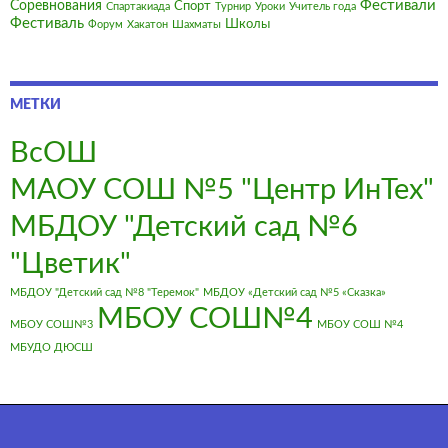
Фестивали
Соревнования
Спорт
Спартакиада
Турнир
Уроки
Учитель года
Фестиваль
Школы
Форум
Хакатон
Шахматы
МЕТКИ
ВсОШ
МАОУ СОШ №5 "Центр ИнТех"
МБДОУ "Детский сад №6
"Цветик"
МБДОУ "Детский сад №8 "Теремок"
МБДОУ «Детский сад №5 «Сказка»
МБОУ СОШ№4
МБОУ СОШ№3
МБОУ СОШ №4
МБУДО ДЮСШ