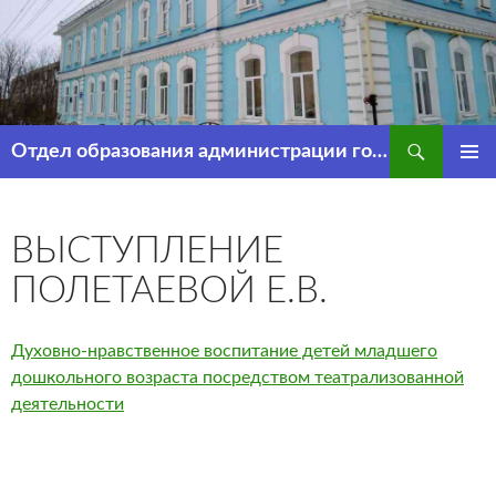
Перейти
к
содержимому
Поиск
Отдел образования администрации города Рассказово
ОСНОВ
МЕНЮ
ВЫСТУПЛЕНИЕ
ПОЛЕТАЕВОЙ Е.В.
Духовно-нравственное воспитание детей младшего
дошкольного возраста посредством театрализованной
деятельности