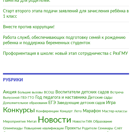
Памятка для родителей.
Старт второго этапа подачи заявлений для зачисления ребёнка в
1 класс
Вместе против коррупции!
Работа служб, обеспечивающих подготовку семей к рождению
ребенка и поддержка беременных студенток
Профориентация в школе: новый этап сотрудничества с РязГМУ
РУБРИКИ
Акция
Воспитатели детских садов
Встреча
Большие вызовы
ВСОШ
Год педагога и наставника
Детские сады
Выпускной
ГВЭ
ГТО
Игра
ЕГЭ
Заведующие детских садов
Дополнительное образования
Конкурсы
Марафон
Конференции
Мастер-классы
Концерт
Лето
Новости
Мероприятия
Митап
Новости ГИА
Образование
Олимпиады
Проекты
Слёт
Повышение квалификации
Родители
Семинары