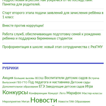
Подростковая агрессия. Как уберечься от её последствий.
Памятка для родителей.
Старт второго этапа подачи заявлений для зачисления ребёнка в
1 класс
Вместе против коррупции!
Работа служб, обеспечивающих подготовку семей к рождению
ребенка и поддержка беременных студенток
Профориентация в школе: новый этап сотрудничества с РязГМУ
РУБРИКИ
Акция
Воспитатели детских садов
Встреча
Большие вызовы
ВСОШ
Год педагога и наставника
Детские сады
Выпускной
ГВЭ
ГТО
Игра
ЕГЭ
Заведующие детских садов
Дополнительное образования
Конкурсы
Марафон
Конференции
Мастер-классы
Концерт
Лето
Новости
Мероприятия
Митап
Новости ГИА
Образование