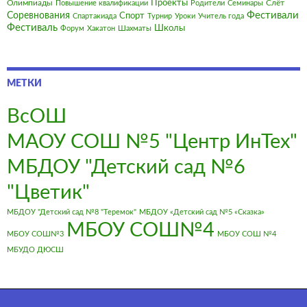
Олимпиады
Проекты
Слёт
Повышение квалификации
Родители
Семинары
Фестивали
Соревнования
Спорт
Спартакиада
Турнир
Уроки
Учитель года
Фестиваль
Школы
Форум
Хакатон
Шахматы
МЕТКИ
ВсОШ
МАОУ СОШ №5 "Центр ИнТех"
МБДОУ "Детский сад №6
"Цветик"
МБДОУ "Детский сад №8 "Теремок"
МБДОУ «Детский сад №5 «Сказка»
МБОУ СОШ№4
МБОУ СОШ№3
МБОУ СОШ №4
МБУДО ДЮСШ