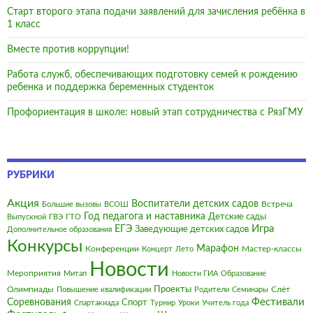
Старт второго этапа подачи заявлений для зачисления ребёнка в
1 класс
Вместе против коррупции!
Работа служб, обеспечивающих подготовку семей к рождению
ребенка и поддержка беременных студенток
Профориентация в школе: новый этап сотрудничества с РязГМУ
РУБРИКИ
Акция
Воспитатели детских садов
Встреча
Большие вызовы
ВСОШ
Год педагога и наставника
Детские сады
Выпускной
ГВЭ
ГТО
Игра
ЕГЭ
Заведующие детских садов
Дополнительное образования
Конкурсы
Марафон
Конференции
Мастер-классы
Концерт
Лето
Новости
Мероприятия
Митап
Новости ГИА
Образование
Олимпиады
Проекты
Слёт
Повышение квалификации
Родители
Семинары
Фестивали
Соревнования
Спорт
Спартакиада
Турнир
Уроки
Учитель года