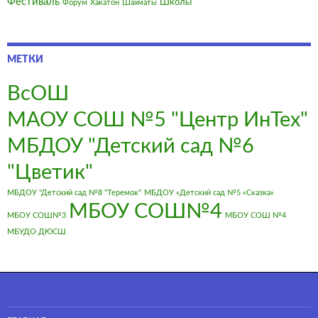
Фестиваль
Школы
Форум
Хакатон
Шахматы
МЕТКИ
ВсОШ
МАОУ СОШ №5 "Центр ИнТех"
МБДОУ "Детский сад №6
"Цветик"
МБДОУ "Детский сад №8 "Теремок"
МБДОУ «Детский сад №5 «Сказка»
МБОУ СОШ№4
МБОУ СОШ№3
МБОУ СОШ №4
МБУДО ДЮСШ