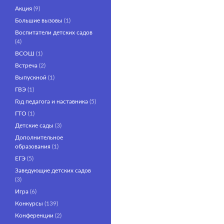
Акция
(9)
Большие вызовы
(1)
Воспитатели детских садов
(4)
ВСОШ
(1)
Встреча
(2)
Выпускной
(1)
ГВЭ
(1)
Год педагога и наставника
(5)
ГТО
(1)
Детские сады
(3)
Дополнительное
образования
(1)
ЕГЭ
(5)
Заведующие детских садов
(3)
Игра
(6)
Конкурсы
(139)
Конференции
(2)