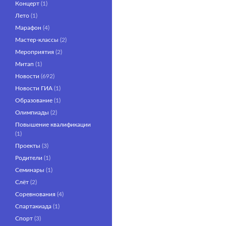
Концерт
(1)
Лето
(1)
Марафон
(4)
Мастер-классы
(2)
Мероприятия
(2)
Митап
(1)
Новости
(692)
Новости ГИА
(1)
Образование
(1)
Олимпиады
(2)
Повышение квалификации
(1)
Проекты
(3)
Родители
(1)
Семинары
(1)
Слёт
(2)
Соревнования
(4)
Спартакиада
(1)
Спорт
(3)