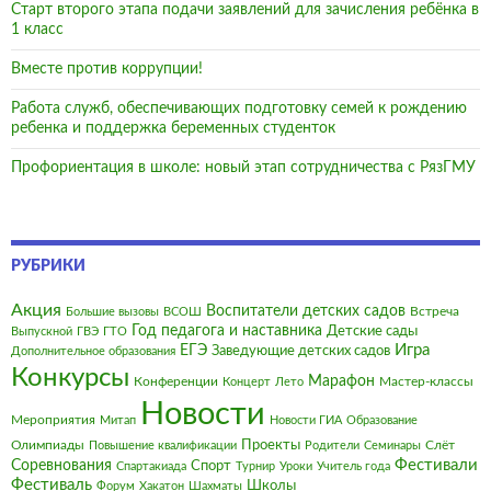
Старт второго этапа подачи заявлений для зачисления ребёнка в
1 класс
Вместе против коррупции!
Работа служб, обеспечивающих подготовку семей к рождению
ребенка и поддержка беременных студенток
Профориентация в школе: новый этап сотрудничества с РязГМУ
РУБРИКИ
Акция
Воспитатели детских садов
Встреча
Большие вызовы
ВСОШ
Год педагога и наставника
Детские сады
Выпускной
ГВЭ
ГТО
Игра
ЕГЭ
Заведующие детских садов
Дополнительное образования
Конкурсы
Марафон
Конференции
Мастер-классы
Концерт
Лето
Новости
Мероприятия
Митап
Новости ГИА
Образование
Олимпиады
Проекты
Слёт
Повышение квалификации
Родители
Семинары
Фестивали
Соревнования
Спорт
Спартакиада
Турнир
Уроки
Учитель года
Фестиваль
Школы
Форум
Хакатон
Шахматы