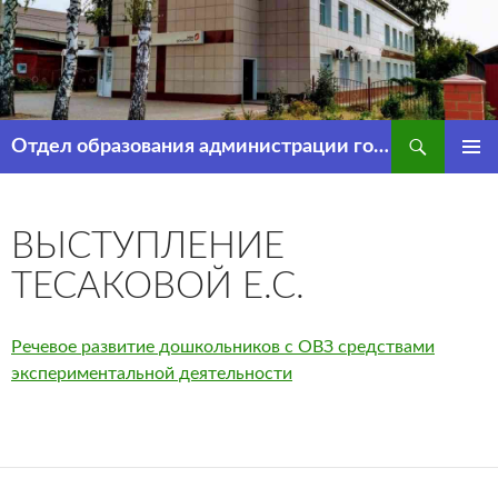
Перейти
к
содержимому
Поиск
Отдел образования администрации города Рассказово
ОСНОВ
МЕНЮ
ВЫСТУПЛЕНИЕ
ТЕСАКОВОЙ Е.С.
Речевое развитие дошкольников с ОВЗ средствами
экспериментальной деятельности