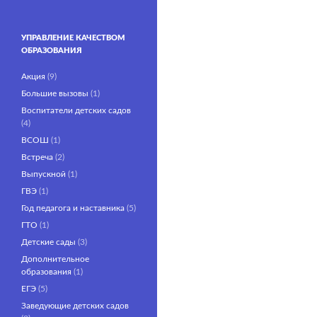
УПРАВЛЕНИЕ КАЧЕСТВОМ
ОБРАЗОВАНИЯ
Акция
(9)
Большие вызовы
(1)
Воспитатели детских садов
(4)
ВСОШ
(1)
Встреча
(2)
Выпускной
(1)
ГВЭ
(1)
Год педагога и наставника
(5)
ГТО
(1)
Детские сады
(3)
Дополнительное
образования
(1)
ЕГЭ
(5)
Заведующие детских садов