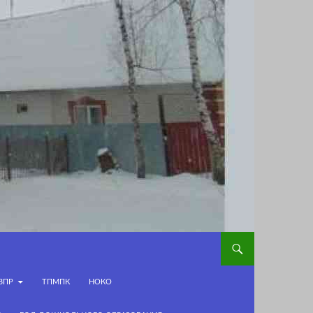
ВПР
ТПМПК
НОКО