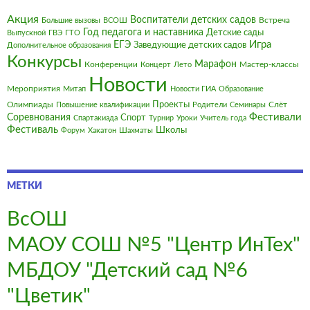
Акция
Воспитатели детских садов
Встреча
Большие вызовы
ВСОШ
Год педагога и наставника
Детские сады
Выпускной
ГВЭ
ГТО
Игра
ЕГЭ
Заведующие детских садов
Дополнительное образования
Конкурсы
Марафон
Конференции
Мастер-классы
Концерт
Лето
Новости
Мероприятия
Митап
Новости ГИА
Образование
Олимпиады
Проекты
Слёт
Повышение квалификации
Родители
Семинары
Фестивали
Соревнования
Спорт
Спартакиада
Турнир
Уроки
Учитель года
Фестиваль
Школы
Форум
Хакатон
Шахматы
МЕТКИ
ВсОШ
МАОУ СОШ №5 "Центр ИнТех"
МБДОУ "Детский сад №6
"Цветик"