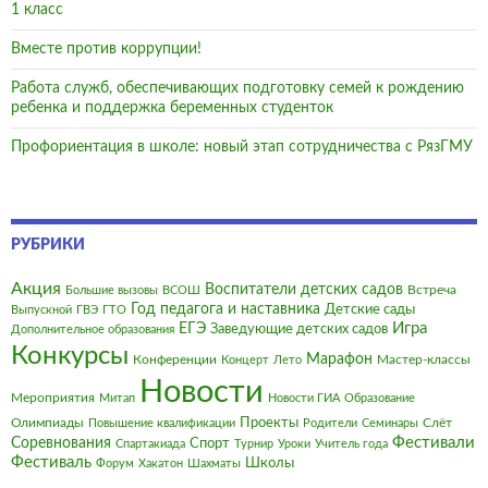
1 класс
Вместе против коррупции!
Работа служб, обеспечивающих подготовку семей к рождению
ребенка и поддержка беременных студенток
Профориентация в школе: новый этап сотрудничества с РязГМУ
РУБРИКИ
Акция
Воспитатели детских садов
Встреча
Большие вызовы
ВСОШ
Год педагога и наставника
Детские сады
Выпускной
ГВЭ
ГТО
Игра
ЕГЭ
Заведующие детских садов
Дополнительное образования
Конкурсы
Марафон
Конференции
Мастер-классы
Концерт
Лето
Новости
Мероприятия
Митап
Новости ГИА
Образование
Олимпиады
Проекты
Слёт
Повышение квалификации
Родители
Семинары
Фестивали
Соревнования
Спорт
Спартакиада
Турнир
Уроки
Учитель года
Фестиваль
Школы
Форум
Хакатон
Шахматы