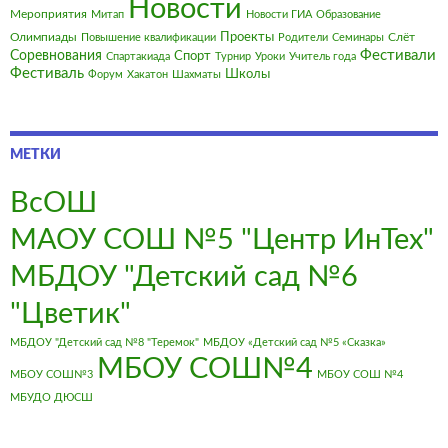
Новости
Мероприятия
Митап
Новости ГИА
Образование
Олимпиады
Проекты
Слёт
Повышение квалификации
Родители
Семинары
Фестивали
Соревнования
Спорт
Спартакиада
Турнир
Уроки
Учитель года
Фестиваль
Школы
Форум
Хакатон
Шахматы
МЕТКИ
ВсОШ
МАОУ СОШ №5 "Центр ИнТех"
МБДОУ "Детский сад №6
"Цветик"
МБДОУ "Детский сад №8 "Теремок"
МБДОУ «Детский сад №5 «Сказка»
МБОУ СОШ№4
МБОУ СОШ№3
МБОУ СОШ №4
МБУДО ДЮСШ