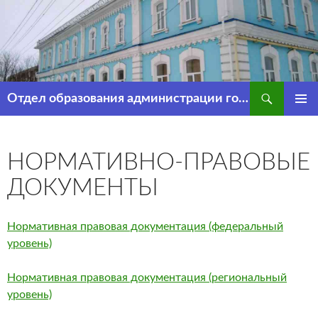
Перейти
к
содержимому
Поиск
Отдел образования администрации города Рассказово
ОСНОВ
МЕНЮ
НОРМАТИВНО-ПРАВОВЫЕ
ДОКУМЕНТЫ
Нормативная правовая документация (федеральный
уровень)
Нормативная правовая документация (региональный
уровень)