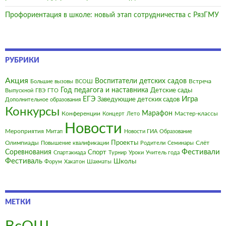
Профориентация в школе: новый этап сотрудничества с РязГМУ
РУБРИКИ
Акция
Воспитатели детских садов
Встреча
Большие вызовы
ВСОШ
Год педагога и наставника
Детские сады
Выпускной
ГВЭ
ГТО
Игра
ЕГЭ
Заведующие детских садов
Дополнительное образования
Конкурсы
Марафон
Конференции
Мастер-классы
Концерт
Лето
Новости
Мероприятия
Митап
Новости ГИА
Образование
Олимпиады
Проекты
Слёт
Повышение квалификации
Родители
Семинары
Фестивали
Соревнования
Спорт
Спартакиада
Турнир
Уроки
Учитель года
Фестиваль
Школы
Форум
Хакатон
Шахматы
МЕТКИ