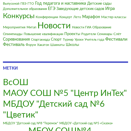
Год педагога и наставника
Детские сады
Выпускной
ГВЭ
ГТО
Игра
ЕГЭ
Заведующие детских садов
Дополнительное образования
Конкурсы
Марафон
Конференции
Мастер-классы
Концерт
Лето
Новости
Мероприятия
Митап
Новости ГИА
Образование
Олимпиады
Проекты
Слёт
Повышение квалификации
Родители
Семинары
Фестивали
Соревнования
Спорт
Спартакиада
Турнир
Уроки
Учитель года
Фестиваль
Школы
Форум
Хакатон
Шахматы
МЕТКИ
ВсОШ
МАОУ СОШ №5 "Центр ИнТех"
МБДОУ "Детский сад №6
"Цветик"
МБДОУ "Детский сад №8 "Теремок"
МБДОУ «Детский сад №5 «Сказка»