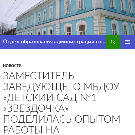
Перейти
к
содержимому
Поиск
Отдел образования администрации города Рассказово
ОСНОВ
МЕНЮ
НОВОСТИ
ЗАМЕСТИТЕЛЬ
ЗАВЕДУЮЩЕГО МБДОУ
«ДЕТСКИЙ САД №1
«ЗВЕЗДОЧКА»
ПОДЕЛИЛАСЬ ОПЫТОМ
РАБОТЫ НА