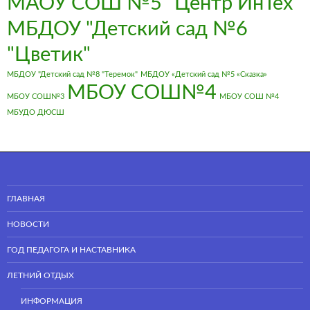
МАОУ СОШ №5 "Центр ИнТех"
МБДОУ "Детский сад №6
"Цветик"
МБДОУ "Детский сад №8 "Теремок"
МБДОУ «Детский сад №5 «Сказка»
МБОУ СОШ№4
МБОУ СОШ№3
МБОУ СОШ №4
МБУДО ДЮСШ
ГЛАВНАЯ
НОВОСТИ
ГОД ПЕДАГОГА И НАСТАВНИКА
ЛЕТНИЙ ОТДЫХ
ИНФОРМАЦИЯ