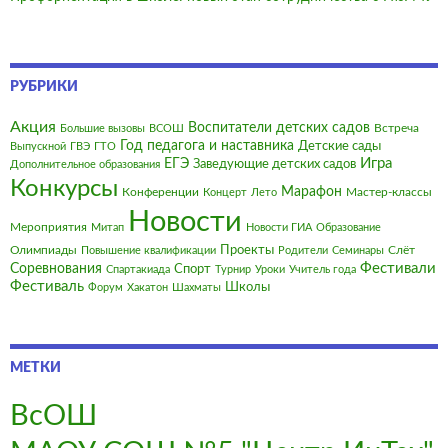
РУБРИКИ
Акция
Воспитатели детских садов
Встреча
Большие вызовы
ВСОШ
Год педагога и наставника
Детские сады
Выпускной
ГВЭ
ГТО
Игра
ЕГЭ
Заведующие детских садов
Дополнительное образования
Конкурсы
Марафон
Конференции
Мастер-классы
Концерт
Лето
Новости
Мероприятия
Митап
Новости ГИА
Образование
Олимпиады
Проекты
Слёт
Повышение квалификации
Родители
Семинары
Фестивали
Соревнования
Спорт
Спартакиада
Турнир
Уроки
Учитель года
Фестиваль
Школы
Форум
Хакатон
Шахматы
МЕТКИ
ВсОШ