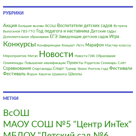
РУБРИКИ
Акция
Воспитатели детских садов
Встреча
Большие вызовы
ВСОШ
Год педагога и наставника
Детские сады
Выпускной
ГВЭ
ГТО
Игра
ЕГЭ
Заведующие детских садов
Дополнительное образования
Конкурсы
Марафон
Конференции
Мастер-классы
Концерт
Лето
Новости
Мероприятия
Митап
Новости ГИА
Образование
Олимпиады
Проекты
Слёт
Повышение квалификации
Родители
Семинары
Фестивали
Соревнования
Спорт
Спартакиада
Турнир
Уроки
Учитель года
Фестиваль
Школы
Форум
Хакатон
Шахматы
МЕТКИ
ВсОШ
МАОУ СОШ №5 "Центр ИнТех"
МБДОУ "Детский сад №6