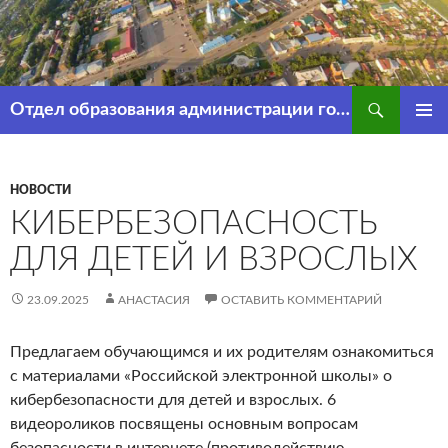
Перейти
к
содержимому
Поиск
Отдел образования администрации города Рассказово
ОСНОВ
МЕНЮ
НОВОСТИ
КИБЕРБЕЗОПАСНОСТЬ
ДЛЯ ДЕТЕЙ И ВЗРОСЛЫХ
23.09.2025
АНАСТАСИЯ
ОСТАВИТЬ КОММЕНТАРИЙ
Предлагаем обучающимся и их родителям ознакомиться
с материалами «Российской электронной школы» о
кибербезопасности для детей и взрослых. 6
видеороликов посвящены основным вопросам
безопасности в интернете (противодействию