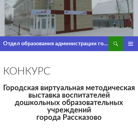
Перейти
к
содержимому
Поиск
Отдел образования администрации города Рассказово
ОСНОВ
МЕНЮ
КОНКУРС
Городская виртуальная методическая
выставка воспитателей
дошкольных образовательных
учреждений
города Рассказово