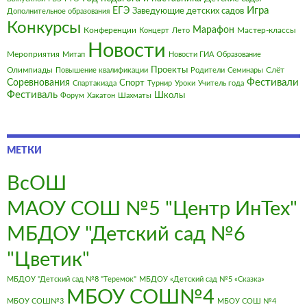
Игра
ЕГЭ
Заведующие детских садов
Дополнительное образования
Конкурсы
Марафон
Конференции
Мастер-классы
Концерт
Лето
Новости
Мероприятия
Митап
Новости ГИА
Образование
Олимпиады
Проекты
Слёт
Повышение квалификации
Родители
Семинары
Фестивали
Соревнования
Спорт
Спартакиада
Турнир
Уроки
Учитель года
Фестиваль
Школы
Форум
Хакатон
Шахматы
МЕТКИ
ВсОШ
МАОУ СОШ №5 "Центр ИнТех"
МБДОУ "Детский сад №6
"Цветик"
МБДОУ "Детский сад №8 "Теремок"
МБДОУ «Детский сад №5 «Сказка»
МБОУ СОШ№4
МБОУ СОШ№3
МБОУ СОШ №4